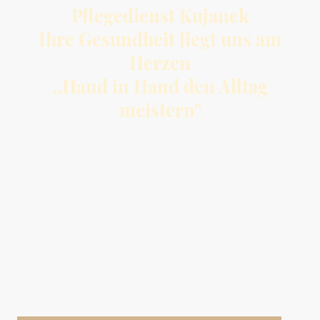
Pflegedienst Kujanek
Ihre Gesundheit liegt uns am
Herzen
,,Hand in Hand den Alltag
meistern''
Wir sind ein etablierter Pflegedienst in Moringen und sind im gesamten
Landkreis Northeim tätig. Wir haben uns auf die Bereitstellung von
umfassenden Pflege- , Hauswirtschafts-und Betreuungsleistungen spezialisiert
. Unser Team besteht aus hochqualifizierten Fachkräften und Pflegehilfs-,
sowie Hauswirtschaftskräften mit jahrelanger Erfahrung in den Bereichen der
häuslichen Pflege, Behandlungspflege, Wundversorgung,
Hauswirtschaft,Betreuung, Beratungsgesprächen und mehr.